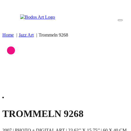
Home
Jazz Art
Trommeln 9268
TROMMELN 9268
2007 | PHOTO + DIGITAL ART | 23.62’’ X 15.75’’ | 60 X 40 CM