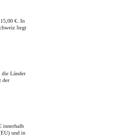
15,00 €. In
chweiz liegt
n die Länder
t der
€ innerhalb
(EU) und in