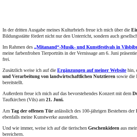
In der dritten Ausgabe meines Kulturbriefs freue ich mich über die
Ei
Bildungsstätte fördert nicht nur den Unterricht, sondern auch gesells
Im Rahmen des
„Mitanand“-Musik- und Kunstfestivals in Vilsbib
meine farbenfrohen Tierporträts in der Vernissage am 6. Juni präsenti
frei.
Zusätzlich weise ich auf die
Ergänzungen auf meiner Website
hin, 
und Verarbeitung von landwirtschaftlichen Nutztieren
sowie die 
bereitstellt.
Außerdem freue ich mich auf das bevorstehendes Konzert mit dem
D
Taufkirchen (Vils) am
21. Juni.
Am
Tag der offenen Tür
anlässlich des 100-jährigen Bestehens der
ebenfalls meine Kunstwerke ausstellen.
Und wie immer, weise ich auf die tierischen
Geschenkideen
aus me
bereichern.